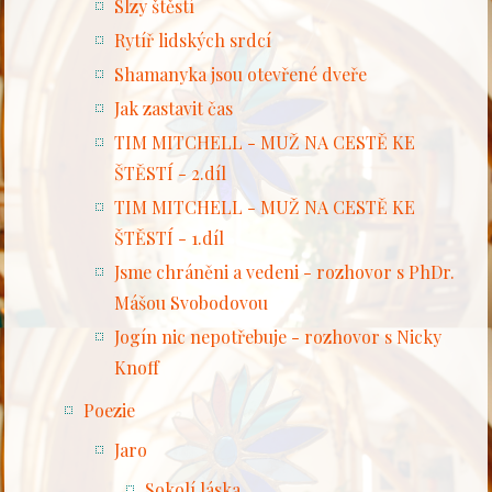
Slzy štěstí
Rytíř lidských srdcí
Shamanyka jsou otevřené dveře
Jak zastavit čas
TIM MITCHELL - MUŽ NA CESTĚ KE
ŠTĚSTÍ - 2.díl
TIM MITCHELL - MUŽ NA CESTĚ KE
ŠTĚSTÍ - 1.díl
Jsme chráněni a vedeni - rozhovor s PhDr.
Mášou Svobodovou
Jogín nic nepotřebuje - rozhovor s Nicky
Knoff
Poezie
Jaro
Sokolí láska