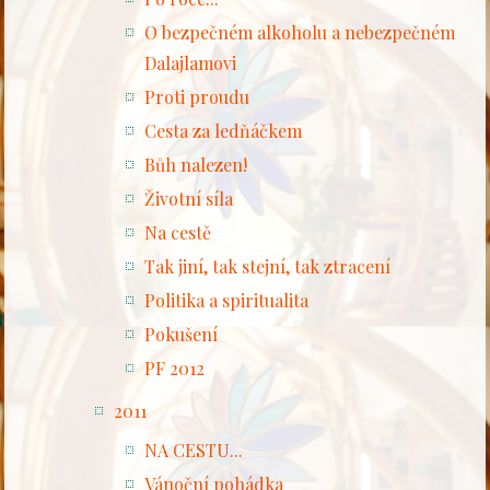
O bezpečném alkoholu a nebezpečném
Dalajlamovi
Proti proudu
Cesta za ledňáčkem
Bůh nalezen!
Životní síla
Na cestě
Tak jiní, tak stejní, tak ztracení
Politika a spiritualita
Pokušení
PF 2012
2011
NA CESTU...
Vánoční pohádka