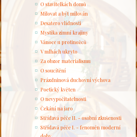
O stavitelkách domů
Milovat a být milován
Desatero vlídnosti
Mystika zimní krajiny
Vánoce u protinožců
V mlhách ukryto
Za obzor materialismu
O soucítění
Prázdninová duchovní výchova
Poetický květen
O nevypočitatelnosti
Čekání na jaro
Střídavá péče II. - osobní zkušenosti
Střídavá péče I. - fenomén moderní
doby