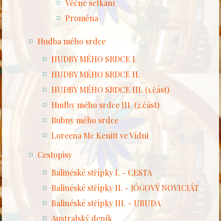
Věčné setkání
Proměna
Hudba mého srdce
HUDBY MÉHO SRDCE I.
HUDBY MÉHO SRDCE II.
HUDBY MÉHO SRDCE III. (1.část)
Hudby mého srdce III. (2.část)
Bubny mého srdce
Loreena Mc Kenitt ve Vídni
Cestopisy
Balinéské střípky I. - CESTA
Balinéské střípky II. - JÓGOVÝ NOVICIÁT
Balinéské střípky III. - UBUDA
Australský deník