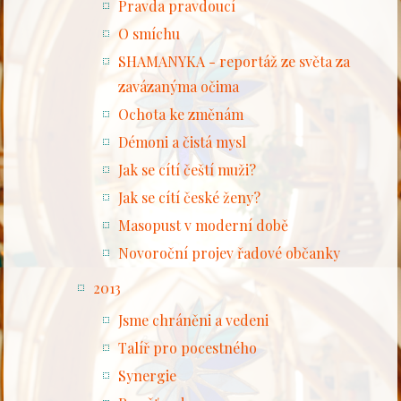
Pravda pravdoucí
O smíchu
SHAMANYKA - reportáž ze světa za
zavázanýma očima
Ochota ke změnám
Démoni a čistá mysl
Jak se cítí čeští muži?
Jak se cítí české ženy?
Masopust v moderní době
Novoroční projev řadové občanky
2013
Jsme chráněni a vedeni
Talíř pro pocestného
Synergie