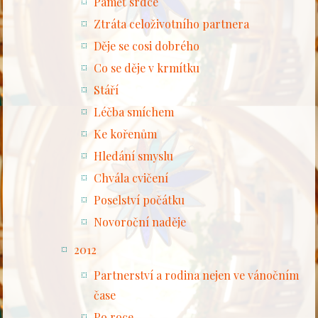
Paměť srdce
Ztráta celoživotního partnera
Děje se cosi dobrého
Co se děje v krmítku
Stáří
Léčba smíchem
Ke kořenům
Hledání smyslu
Chvála cvičení
Poselství počátku
Novoroční naděje
2012
Partnerství a rodina nejen ve vánočním
čase
Po roce...