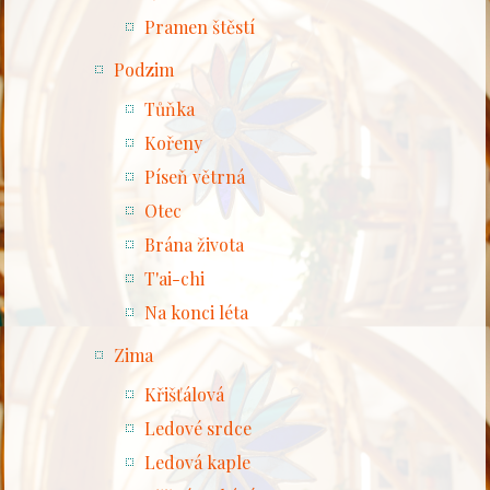
Pramen štěstí
Podzim
Tůňka
Kořeny
Píseň větrná
Otec
Brána života
T'ai-chi
Na konci léta
Zima
Křišťálová
Ledové srdce
Ledová kaple