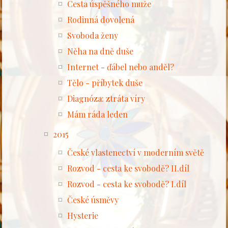
Cesta úspěšného muže
Rodinná dovolená
Svoboda ženy
Něha na dně duše
Internet - ďábel nebo anděl?
Tělo - příbytek duše
Diagnóza: ztráta víry
Mám ráda leden
2015
České vlastenectví v moderním světě
Rozvod - cesta ke svobodě? II.díl
Rozvod - cesta ke svobodě? I.díl
České úsměvy
Hysterie