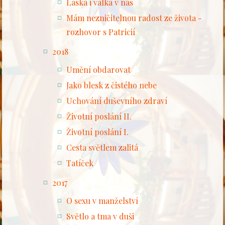
Láska i válka v nás
Mám nezničitelnou radost ze života -
rozhovor s Patricií
2018
Umění obdarovat
Jako blesk z čistého nebe
Uchování duševního zdraví
Životní poslání II.
Životní poslání I.
Cesta světlem zalitá
Tatíček
2017
O sexu v manželství
Světlo a tma v duši