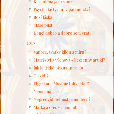
Karanténa jako šance
Psychické týrání v partnerství
Boží láska
Maso pusť
Konej dobro a dobro se ti vrátí
2019
Vánoce, svátky klidu a míru?
Mateřství a výchova - bezcenný artikl?
Jak je těžké přiznat pravdu
Co vidíš?
Flygskam. Musíme tolik létat?
Nemocná láska
Nepředvídatelnost je moderní
Matka a otec v mém nitru