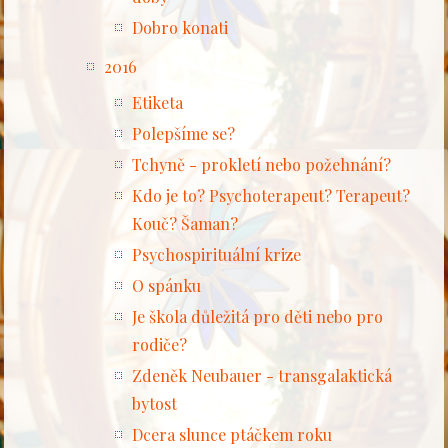
Dobro konati
2016
Etiketa
Polepšíme se?
Tchyně - prokletí nebo požehnání?
Kdo je to? Psychoterapeut? Terapeut?
Kouč? Šaman?
Psychospirituální krize
O spánku
Je škola důležitá pro děti nebo pro
rodiče?
Zdeněk Neubauer - transgalaktická
bytost
Dcera slunce ptáčkem roku