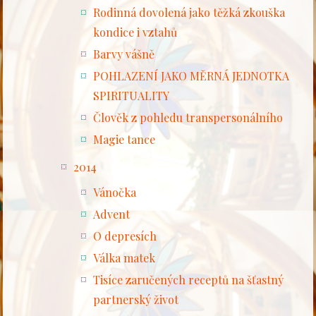
Rodinná dovolená jako těžká zkouška
kondice i vztahů
Barvy vášně
POHLAZENÍ JAKO MĚRNÁ JEDNOTKA
SPIRITUALITY
Člověk z pohledu transpersonálního
Magie tance
2014
Vánočka
Advent
O depresích
Válka matek
Tisíce zaručených receptů na šťastný
partnerský život