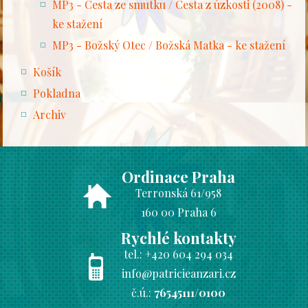
MP3 - Cesta ze smutku / Cesta z úzkosti (2008) -
ke stažení
MP3 - Božský Otec / Božská Matka - ke stažení
Košík
Pokladna
Archiv
Ordinace Praha
Terronská 61/958
160 00 Praha 6
Rychlé kontakty
tel.:
+420 604 294 034
info@patricieanzari.cz
č.ú.:
76545111/0100