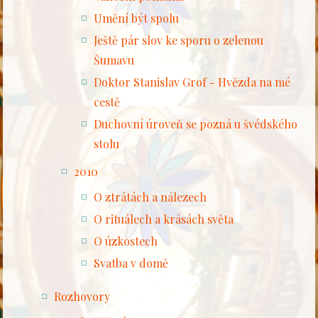
Umění být spolu
Ještě pár slov ke sporu o zelenou
Šumavu
Doktor Stanislav Grof - Hvězda na mé
cestě
Duchovní úroveň se pozná u švédského
stolu
2010
O ztrátách a nálezech
O rituálech a krásách světa
O úzkostech
Svatba v domě
Rozhovory